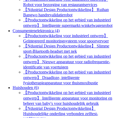
Robot voor bezorging van restaurantservices
【Ndustrial Design Productontwikkeling】 Ruihan
Bangwo handrevalidatierobot
【Productontwikkeling op het gebied van industrieel
ontwerp】 Intelligente supermarkt-winkelwagenrobot
Consumentenelektronica (4)
【Productontwikkeling voor industrieel ontwerp】
Geïntegreerd monitoringsysteem voor spoorvervoer
【Ndustrial Design Productontwikkeling】 Slimme
sport-Bluetooth-headset met nek
【Productontwikkeling op het gebied van industrieel
ontwerp】 Nieuwe apparatuur voor radiofrequentie-
identificatie van voertuigen
【Productontwikkeling op het gebied van industrieel
ontwerp】 Draadloze, intelligente
fysiotherapieapparatuur voor thuismoxibustie
Huishouden (6)
【Productontwikkeling op het gebied van industrieel
ontwerp】 Intelligente apparatuur voor monitoring en
beheer van baby's voor huishoudelijk gebruik
【Ndustrial Design Productontwikkeling】
Huishoudelijke onderling verbonden zelftest-