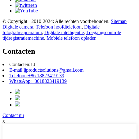
© Copyright - 2010-2024: Alle rechten voorbehouden.
Sitemap
Digitale camera
,
Telefoon hoofdtelefoon
,
Digitale
fotografieapparatuur
,
Digitale intelligentie
,
Toegangscontrole
tijdregistratiemachine
,
Mobiele telefoon oplader
,
Contacten
Contacten:
LJ
E-mail:
ljproductsolutions@gmail.com
Telefoon:
+86 18823419139
WhatsApp:
+8618823419139
Contact nu
x