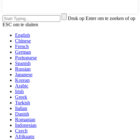
Druk op Enter om te zoeken of op
ESC om te sluiten
English
Chinese
French
German
Portuguese
Spanish
Russian
Japanese
Korean
Arabic
Irish
Greek
Turkish
Italian
Danish
Romanian
Indonesian
Czech
Afrikaans