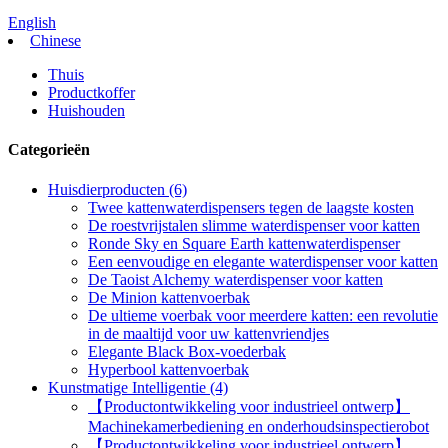
English
Chinese
Thuis
Productkoffer
Huishouden
Categorieën
Huisdierproducten (6)
Twee kattenwaterdispensers tegen de laagste kosten
De roestvrijstalen slimme waterdispenser voor katten
Ronde Sky en Square Earth kattenwaterdispenser
Een eenvoudige en elegante waterdispenser voor katten
De Taoist Alchemy waterdispenser voor katten
De Minion kattenvoerbak
De ultieme voerbak voor meerdere katten: een revolutie
in de maaltijd voor uw kattenvriendjes
Elegante Black Box-voederbak
Hyperbool kattenvoerbak
Kunstmatige Intelligentie (4)
【Productontwikkeling voor industrieel ontwerp】
Machinekamerbediening en onderhoudsinspectierobot
【Productontwikkeling voor industrieel ontwerp】