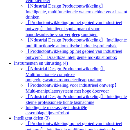
vetdiktemeter
【Ndustrial Design Productontwikkeling】
Intelligente, multifunctionele watermachine voor instant
drinken
【Productontwikkeling op het gebied van industrieel
ontwerp】 Intelligent spuitapparaat voor
handdesinfectie voor verpleegkundigen
【Ndustrial Design Productontwikkeling】 Intelligente
multifunctionele automatische inductie-prullenbak
【Productontwikkeling op het gebied van industrieel
ontwerp】 Draadloze intelligente moxibustionbox
Instrumenten en uitrusting (4)
【Ndustrial Design Productontwikkeling】
Multifunctionele complexe
omgevingswaterstroomdetectieapparatuur
【Productontwikkeling voor industrieel ontwerp】
Multi-manipulatorsysteem met hoge doorvoer
【Ndustrial Design Productontwikkeling】 Intelligente
kleine professionele lichte lasmachine
Intelligente meerassige industriële
assemblagelijnverfrobot
Intelligent delen (3)
【Productontwikkeling op het gebied van industrieel
ontwerp】 Intelligente multifunctionele gedeelde