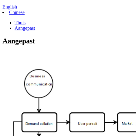
English
Chinese
Thuis
Aangepast
Aangepast