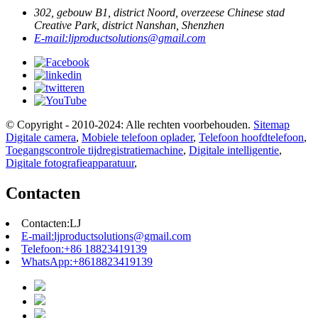
302, gebouw B1, district Noord, overzeese Chinese stad
Creative Park, district Nanshan, Shenzhen
E-mail:
ljproductsolutions@gmail.com
© Copyright - 2010-2024: Alle rechten voorbehouden.
Sitemap
Digitale camera
,
Mobiele telefoon oplader
,
Telefoon hoofdtelefoon
,
Toegangscontrole tijdregistratiemachine
,
Digitale intelligentie
,
Digitale fotografieapparatuur
,
Contacten
Contacten:
LJ
E-mail:
ljproductsolutions@gmail.com
Telefoon:
+86 18823419139
WhatsApp:
+8618823419139