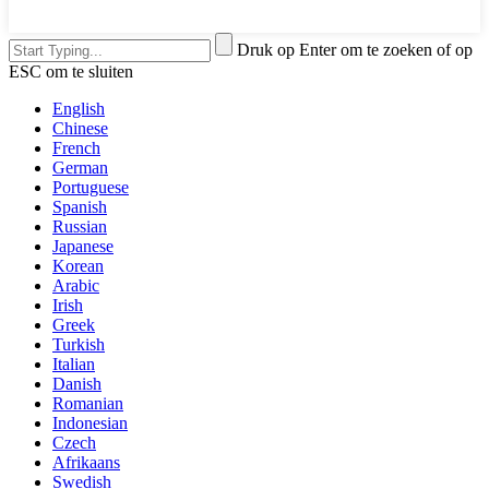
Druk op Enter om te zoeken of op
ESC om te sluiten
English
Chinese
French
German
Portuguese
Spanish
Russian
Japanese
Korean
Arabic
Irish
Greek
Turkish
Italian
Danish
Romanian
Indonesian
Czech
Afrikaans
Swedish