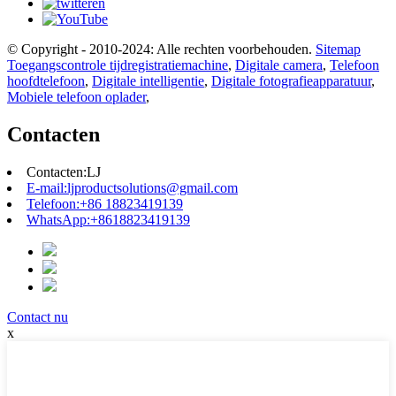
© Copyright - 2010-2024: Alle rechten voorbehouden.
Sitemap
Toegangscontrole tijdregistratiemachine
,
Digitale camera
,
Telefoon
hoofdtelefoon
,
Digitale intelligentie
,
Digitale fotografieapparatuur
,
Mobiele telefoon oplader
,
Contacten
Contacten:
LJ
E-mail:
ljproductsolutions@gmail.com
Telefoon:
+86 18823419139
WhatsApp:
+8618823419139
Contact nu
x