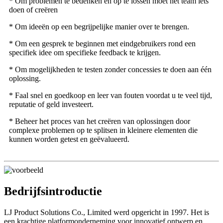
* Om problemen te bedenken en op te lossen moet het team iets
doen of creëren
* Om ideeën op een begrijpelijke manier over te brengen.
* Om een ​​gesprek te beginnen met eindgebruikers rond een
specifiek idee om specifieke feedback te krijgen.
* Om mogelijkheden te testen zonder concessies te doen aan één
oplossing.
* Faal snel en goedkoop en leer van fouten voordat u te veel tijd,
reputatie of geld investeert.
* Beheer het proces van het creëren van oplossingen door
complexe problemen op te splitsen in kleinere elementen die
kunnen worden getest en geëvalueerd.
Bedrijfsintroductie
LJ Product Solutions Co., Limited werd opgericht in 1997. Het is
een krachtige platformonderneming voor innovatief ontwerp en