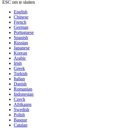
ESC om te sluiten
English
Chinese
French
German
Portuguese
Spanish
Russian
Japanese
Korean
Arabic
Irish
Greek
Turkish
Italian
Danish
Romanian
Indonesian
Czech
Afrikaans
Swedish
Polish
Basque
Catalan