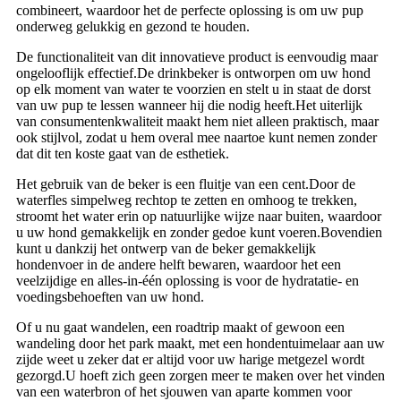
combineert, waardoor het de perfecte oplossing is om uw pup
onderweg gelukkig en gezond te houden.
De functionaliteit van dit innovatieve product is eenvoudig maar
ongelooflijk effectief.De drinkbeker is ontworpen om uw hond
op elk moment van water te voorzien en stelt u in staat de dorst
van uw pup te lessen wanneer hij die nodig heeft.Het uiterlijk
van consumentenkwaliteit maakt hem niet alleen praktisch, maar
ook stijlvol, zodat u hem overal mee naartoe kunt nemen zonder
dat dit ten koste gaat van de esthetiek.
Het gebruik van de beker is een fluitje van een cent.Door de
waterfles simpelweg rechtop te zetten en omhoog te trekken,
stroomt het water erin op natuurlijke wijze naar buiten, waardoor
u uw hond gemakkelijk en zonder gedoe kunt voeren.Bovendien
kunt u dankzij het ontwerp van de beker gemakkelijk
hondenvoer in de andere helft bewaren, waardoor het een
veelzijdige en alles-in-één oplossing is voor de hydratatie- en
voedingsbehoeften van uw hond.
Of u nu gaat wandelen, een roadtrip maakt of gewoon een
wandeling door het park maakt, met een hondentuimelaar aan uw
zijde weet u zeker dat er altijd voor uw harige metgezel wordt
gezorgd.U hoeft zich geen zorgen meer te maken over het vinden
van een waterbron of het sjouwen van aparte kommen voor