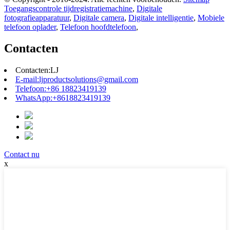
Toegangscontrole tijdregistratiemachine
,
Digitale
fotografieapparatuur
,
Digitale camera
,
Digitale intelligentie
,
Mobiele
telefoon oplader
,
Telefoon hoofdtelefoon
,
Contacten
Contacten:
LJ
E-mail:
ljproductsolutions@gmail.com
Telefoon:
+86 18823419139
WhatsApp:
+8618823419139
Contact nu
x