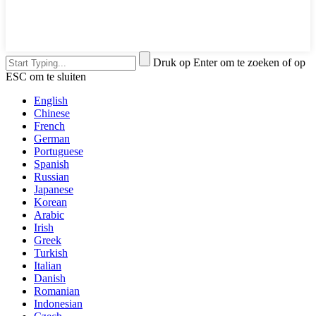
Druk op Enter om te zoeken of op
ESC om te sluiten
English
Chinese
French
German
Portuguese
Spanish
Russian
Japanese
Korean
Arabic
Irish
Greek
Turkish
Italian
Danish
Romanian
Indonesian