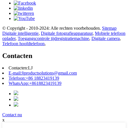
© Copyright - 2010-2024: Alle rechten voorbehouden.
Sitemap
Digitale intelligentie
,
Digitale fotografieapparatuur
,
Mobiele telefoon
oplader
,
Toegangscontrole tijdregistratiemachine
,
Digitale camera
,
Telefoon hoofdtelefoon
,
Contacten
Contacten:
LJ
E-mail:
ljproductsolutions@gmail.com
Telefoon:
+86 18823419139
WhatsApp:
+8618823419139
Contact nu
x